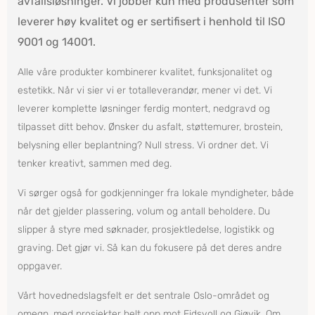
avfallsløsninger. Vi jobber kun med produsenter som
leverer høy kvalitet og er sertifisert i henhold til ISO
9001 og 14001.
Alle våre produkter kombinerer kvalitet, funksjonalitet og
estetikk. Når vi sier vi er totalleverandør, mener vi det. Vi
leverer komplette løsninger ferdig montert, nedgravd og
tilpasset ditt behov. Ønsker du asfalt, støttemurer, brostein,
belysning eller beplantning? Null stress. Vi ordner det. Vi
tenker kreativt, sammen med deg.
Vi sørger også for godkjenninger fra lokale myndigheter, både
når det gjelder plassering, volum og antall beholdere. Du
slipper å styre med søknader, prosjektledelse, logistikk og
graving. Det gjør vi. Så kan du fokusere på det deres andre
oppgaver.
Vårt hovednedslagsfelt er det sentrale Oslo-området og
omegn, med prosjekter helt opp mot Eidsvoll og Gjøvik. Om