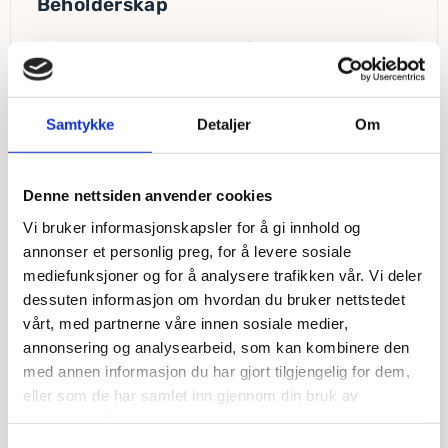
Beholderskap
Skandinaviske skap beskytter avfallsbeholdere og gir et
ryddig, værbestandig og tilpasningsdyktig alternativ til
tradisjonelle avfallsskur.
Samtykke
Detaljer
Om
Les mer
Denne nettsiden anvender cookies
Vi bruker informasjonskapsler for å gi innhold og
annonser et personlig preg, for å levere sosiale
mediefunksjoner og for å analysere trafikken vår. Vi deler
dessuten informasjon om hvordan du bruker nettstedet
vårt, med partnerne våre innen sosiale medier,
annonsering og analysearbeid, som kan kombinere den
med annen informasjon du har gjort tilgjengelig for dem,
eller som de har samlet inn gjennom din bruk av
tjenestene deres.