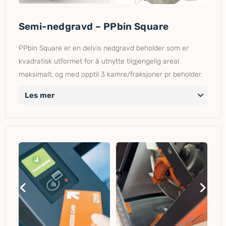
Semi-nedgravd – PPbin Square
PPbin Square er en delvis nedgravd beholder som er
kvadratisk utformet for å utnytte tilgjengelig areal
maksimalt, og med opptil 3 kamre/fraksjoner pr beholder.
Les mer