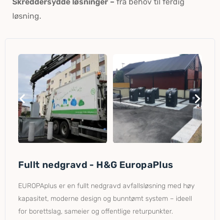
Skreddersydde løsninger –
fra behov til ferdig
løsning.
Fullt nedgravd - H&G EuropaPlus
EUROPAplus er en fullt nedgravd avfallsløsning med høy
kapasitet, moderne design og bunntømt system – ideell
for borettslag, sameier og offentlige returpunkter.