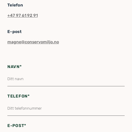
Telefon
+47 97 61 92 91
E-post
magne@conservomiljo.no
NAVN*
TELEFON*
E-POST*